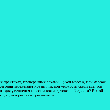
ых практиках, проверенных веками. Сухой массаж, или массаж
сегодня переживает новый пик популярности среди адептов
т для улучшения качества кожи, детокса и бодрости? В этой
трукции и реальных результатов.