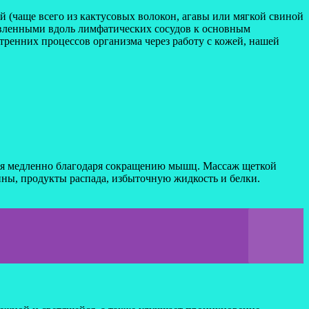
 (чаще всего из кактусовых волокон, агавы или мягкой свиной
авленными вдоль лимфатических сосудов к основным
ренних процессов организма через работу с кожей, нашей
ется медленно благодаря сокращению мышц. Массаж щеткой
ины, продукты распада, избыточную жидкость и белки.