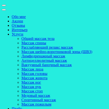
Обо мне
Акции
Отзывы
Интерьер
Услуги
Общий массаж тела
Массаж спины
Расслабляющий релакс массаж
Массаж шейно-воротниковой зоны (ШВЗ)
Лимфодренажный массаж
Антицеллюлитный массаж
Вакуумный баночный массаж
Массаж лица
Массаж головы
Массаж живота
Массаж ног
Массаж рук
Массаж стоп
Медовый массаж
Спортивный массаж
Массаж пожилым
Прайс