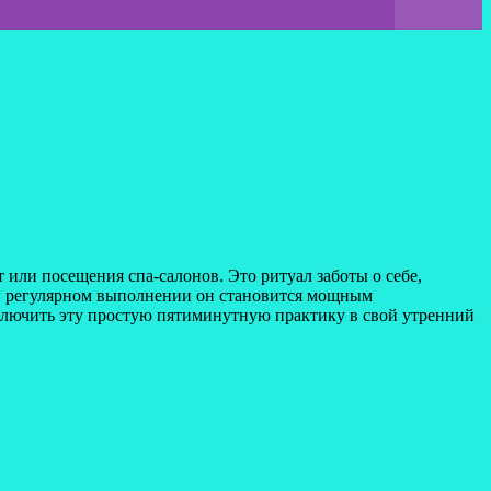
 или посещения спа-салонов. Это ритуал заботы о себе,
ри регулярном выполнении он становится мощным
включить эту простую пятиминутную практику в свой утренний