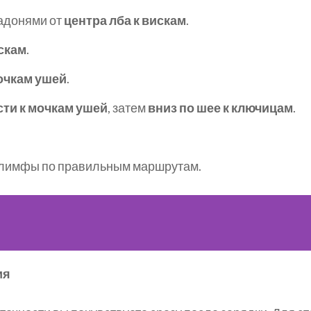
ладонями от
центра лба к вискам
.
скам
.
мочкам ушей
.
ти к мочкам ушей
, затем
вниз по шее к ключицам
.
лимфы по правильным маршрутам.
ия