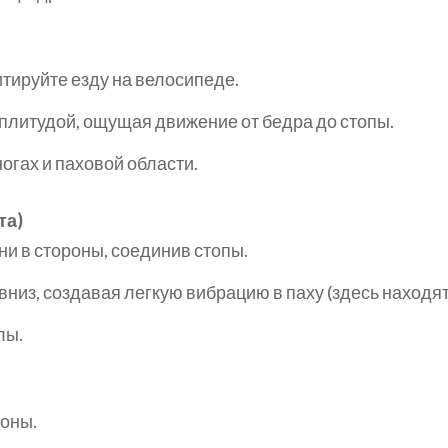
итируйте езду на велосипеде.
плитудой, ощущая движение от бедра до стопы.
огах и паховой области.
та)
ни в стороны, соединив стопы.
вниз, создавая легкую вибрацию в паху (здесь наход
лы.
роны.