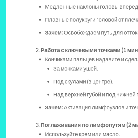
Медленные наклоны головы вперед-
Плавные полукруги головой от плеча
Зачем:
Освобождаем путь для отток
Работа с ключевыми точками (1 мин
Кончиками пальцев надавите и сдела
За мочками ушей.
Под скулами (в центре).
Над верхней губой и под нижней 
Зачем:
Активация лимфоузлов и точе
Поглаживания по лимфопутям (2 м
Используйте крем или масло.