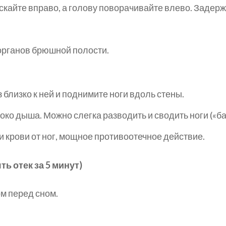
скайте вправо, а голову поворачивайте влево. Задержи
органов брюшной полости.
 близко к ней и поднимите ноги вдоль стены.
око дыша. Можно слегка разводить и сводить ноги («ба
и крови от ног, мощное противоотечное действие.
ь отек за 5 минут)
м перед сном.