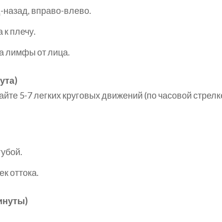
назад, вправо-влево.
 к плечу.
а лимфы от лица.
ута)
йте 5-7 легких круговых движений (по часовой стрелке
губой.
к оттока.
инуты)