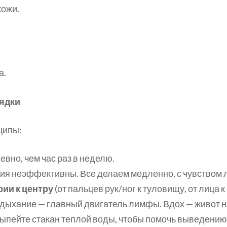
кожи.
а.
ядки
ципы:
вно, чем час раз в неделю.
ия неэффективны. Все делаем медленно, с чувством л
ии к центру
(от пальцев рук/ног к туловищу, от лица к
ыхание — главный двигатель лимфы. Вдох — живот на
ыпейте стакан теплой воды, чтобы помочь выведению