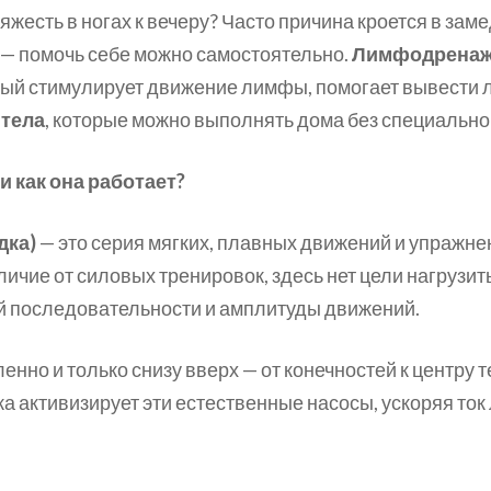
яжесть в ногах к вечеру? Часто причина кроется в за
ж — помочь себе можно самостоятельно.
Лимфодренаж
й стимулирует движение лимфы, помогает вывести ли
 тела
, которые можно выполнять дома без специально
 как она работает?
дка)
— это серия мягких, плавных движений и упражн
ичие от силовых тренировок, здесь нет цели нагрузи
й последовательности и амплитуды движений.
нно и только снизу вверх — от конечностей к центру 
 активизирует эти естественные насосы, ускоряя ток 