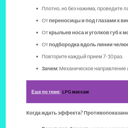
Плотно, но без нажима, проведите 
От
переносицы и под глазами к ви
От
крыльев носа и уголков губ к 
От
подбородка вдоль линии челюс
Повторите каждый прием 7-10 раз.
Зачем:
Механическое направление 
Еще по теме:
LPG массаж
Когда ждать эффекта? Противопоказан