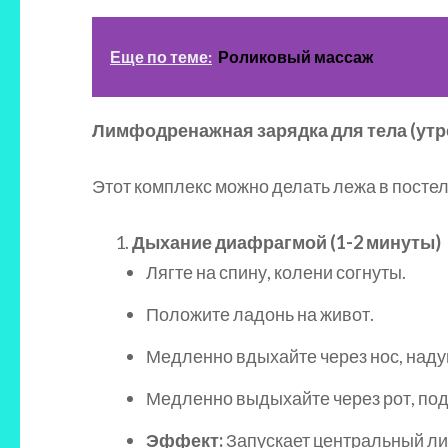
Еще по теме:
Роликовый массаж
Лимфодренажная зарядка для тела (утре
Этот комплекс можно делать лежа в постел
Дыхание диафрагмой (1-2 минуты)
Лягте на спину, колени согнуты.
Положите ладонь на живот.
Медленно вдыхайте через нос, надув
Медленно выдыхайте через рот, под
Эффект:
Запускает центральный л