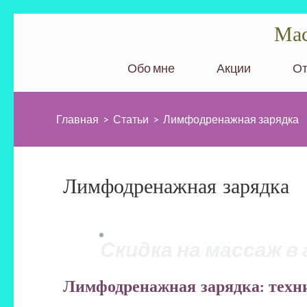
Перейти
Мас
к
содержимому
Обо мне
Акции
О
(нажмите
Enter)
Главная
>
Статьи
>
Лимфодренажная зарядка
Лимфодренажная зарядка
Скидка на массаж в 
Лимфодренажная зарядка: техн