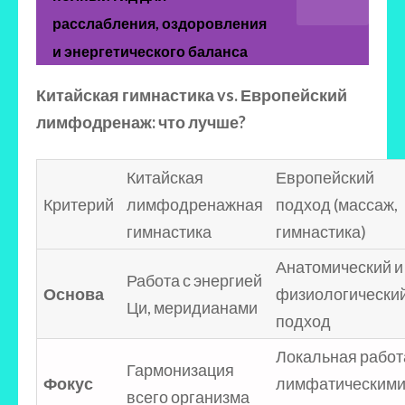
расслабления, оздоровления
и энергетического баланса
Китайская гимнастика vs. Европейский
лимфодренаж: что лучше?
Китайская
Европейский
Критерий
лимфодренажная
подход (массаж,
гимнастика
гимнастика)
Анатомический и
Работа с энергией
Основа
физиологически
Ци, меридианами
подход
Локальная работ
Гармонизация
Фокус
лимфатическим
всего организма