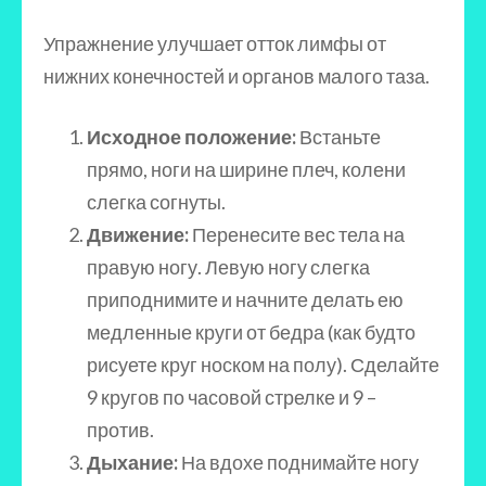
Упражнение улучшает отток лимфы от
нижних конечностей и органов малого таза.
Исходное положение:
Встаньте
прямо, ноги на ширине плеч, колени
слегка согнуты.
Движение:
Перенесите вес тела на
правую ногу. Левую ногу слегка
приподнимите и начните делать ею
медленные круги от бедра (как будто
рисуете круг носком на полу). Сделайте
9 кругов по часовой стрелке и 9 –
против.
Дыхание:
На вдохе поднимайте ногу