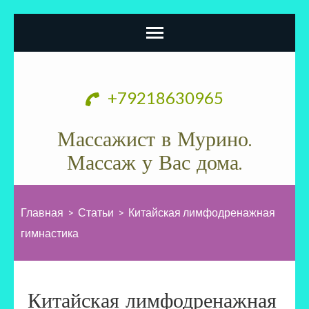
Перейти
к
+79218630965
содержимому
(нажмите
Массажист в Мурино.
Enter)
Массаж у Вас дома.
Главная
>
Статьи
>
Китайская лимфодренажная
гимнастика
Китайская лимфодренажная