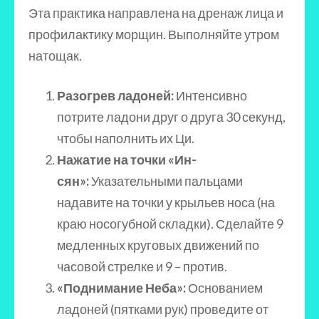
Эта практика направлена на дренаж лица и
профилактику морщин. Выполняйте утром
натощак.
Разогрев ладоней:
Интенсивно
потрите ладони друг о друга 30 секунд,
чтобы наполнить их Ци.
Нажатие на точки «Ин-
сян»:
Указательными пальцами
надавите на точки у крыльев носа (на
краю носогубной складки). Сделайте 9
медленных круговых движений по
часовой стрелке и 9 – против.
«Поднимание Неба»:
Основанием
ладоней (пятками рук) проведите от