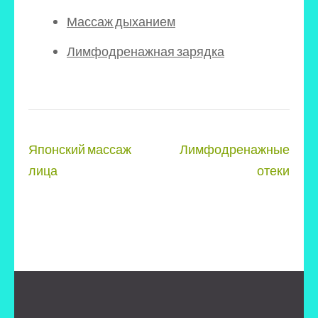
Массаж дыханием
Лимфодренажная зарядка
Навигация
Японский массаж
Лимфодренажные
по
лица
отеки
записям