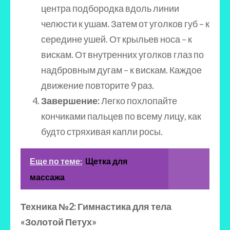
центра подбородка вдоль линии
челюсти к ушам. Затем от уголков губ – к
середине ушей. От крыльев носа – к
вискам. От внутренних уголков глаз по
надбровным дугам – к вискам. Каждое
движение повторите 9 раз.
Завершение:
Легко похлопайте
кончиками пальцев по всему лицу, как
будто стряхивая капли росы.
Еще по теме:
Щетка для
массажа
Техника №2: Гимнастика для тела
«Золотой Петух»