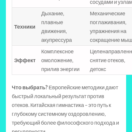
сосудами и узла
Дыхание,
Механические
плавные
поглаживания,
Техники
движения,
упражнения на
акупрессура
сокращение мы
Комплексное
Целенаправлен
Эффект
омоложение,
снятие отеков,
прилив энергии
детокс
Что выбрать?
Европейские методики дают
быстрый локальный результат против
отеков. Китайская гимнастика – это путь к
глубокому системному оздоровлению,
требующий более философского подхода и
регулярности.