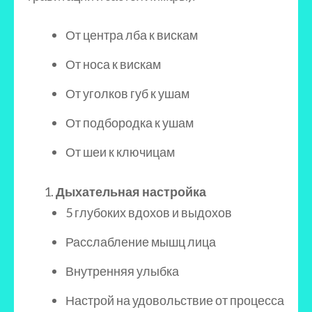
От центра лба к вискам
От носа к вискам
От уголков губ к ушам
От подбородка к ушам
От шеи к ключицам
Дыхательная настройка
5 глубоких вдохов и выдохов
Расслабление мышц лица
Внутренняя улыбка
Настрой на удовольствие от процесса