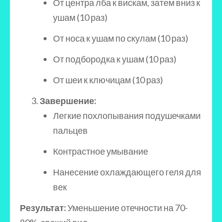
От центра лба к вискам, затем вниз к
ушам (10 раз)
От носа к ушам по скулам (10 раз)
От подбородка к ушам (10 раз)
От шеи к ключицам (10 раз)
Завершение:
Легкие похлопывания подушечками
пальцев
Контрастное умывание
Нанесение охлаждающего геля для
век
Результат:
Уменьшение отечности на 70-