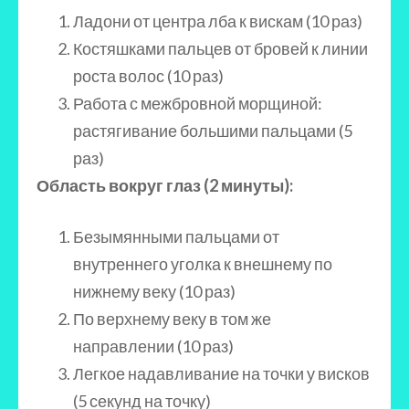
Ладони от центра лба к вискам (10 раз)
Костяшками пальцев от бровей к линии
роста волос (10 раз)
Работа с межбровной морщиной:
растягивание большими пальцами (5
раз)
Область вокруг глаз (2 минуты):
Безымянными пальцами от
внутреннего уголка к внешнему по
нижнему веку (10 раз)
По верхнему веку в том же
направлении (10 раз)
Легкое надавливание на точки у висков
(5 секунд на точку)