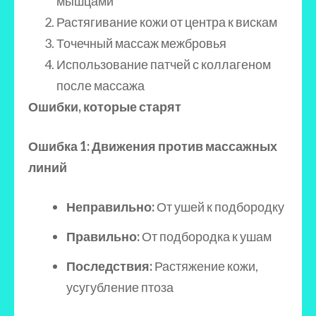
мышцами
Растягивание кожи от центра к вискам
Точечный массаж межбровья
Использование патчей с коллагеном
после массажа
Ошибки, которые старят
Ошибка 1: Движения против массажных
линий
Неправильно:
От ушей к подбородку
Правильно:
От подбородка к ушам
Последствия:
Растяжение кожи,
усугубление птоза