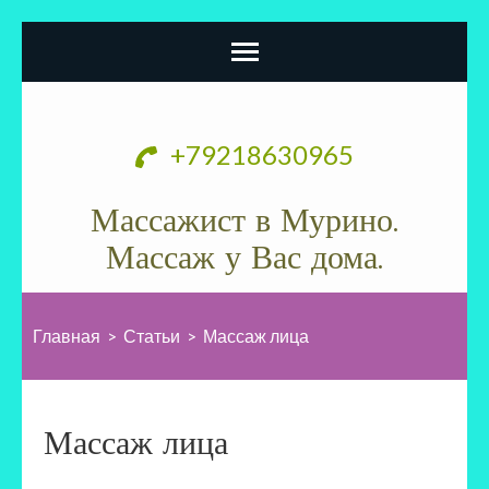
Перейти
к
+79218630965
содержимому
(нажмите
Массажист в Мурино.
Enter)
Массаж у Вас дома.
Главная
>
Статьи
>
Массаж лица
Массаж лица