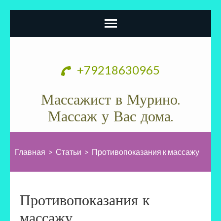
Перейти
к
+79218630965
содержимому
(нажмите
Массажист в Мурино.
Enter)
Массаж у Вас дома.
Главная
>
Статьи
>
Противопоказания к массажу
Противопоказания к
массажу