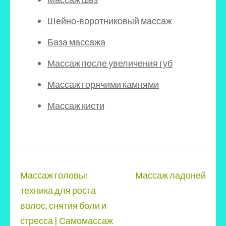
Шейно-воротниковый массаж
База массажа
Массаж после увеличения губ
Массаж горячими камнями
Массаж кисти
Навигация
Массаж головы:
Массаж ладоней
по
техника для роста
записям
волос, снятия боли и
стресса | Самомассаж