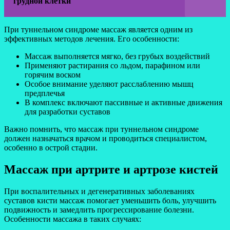
грудной клетки
При туннельном синдроме массаж является одним из
эффективных методов лечения. Его особенности:
Массаж выполняется мягко, без грубых воздействий
Применяют растирания со льдом, парафином или
горячим воском
Особое внимание уделяют расслаблению мышц
предплечья
В комплекс включают пассивные и активные движения
для разработки суставов
Важно помнить, что массаж при туннельном синдроме
должен назначаться врачом и проводиться специалистом,
особенно в острой стадии.
Массаж при артрите и артрозе кистей
При воспалительных и дегенеративных заболеваниях
суставов кисти массаж помогает уменьшить боль, улучшить
подвижность и замедлить прогрессирование болезни.
Особенности массажа в таких случаях: