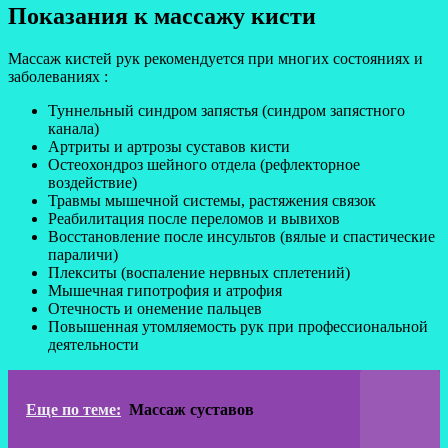
Показания к массажу кисти
Массаж кистей рук рекомендуется при многих состояниях и
заболеваниях :
Туннельный синдром запястья (синдром запястного
канала)
Артриты и артрозы суставов кисти
Остеохондроз шейного отдела (рефлекторное
воздействие)
Травмы мышечной системы, растяжения связок
Реабилитация после переломов и вывихов
Восстановление после инсультов (вялые и спастические
параличи)
Плекситы (воспаление нервных сплетений)
Мышечная гипотрофия и атрофия
Отечность и онемение пальцев
Повышенная утомляемость рук при профессиональной
деятельности
Еще по теме:
Массаж суставов