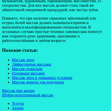
музыкантам, художникам, парикмахерам, массажистам, IT-
специалистам. Для них массаж должен стать такой же
обязательной ежедневной процедурой, как чистка зубов.
Помните, что при наличии серьезных заболеваний или
острых болей массаж должен назначаться врачом и
выполняться квалифицированным специалистом. В
остальных случаях простые техники самомассажа помогут
вам сохранить руки здоровыми, красивыми и
работоспособными в любом возрасте.
Похожие статьи:
Массаж лица
Эффективные массажи
Массаж пожилым
Основные массажи
Массаж лица в домашних условиях
Массаж живота для похудения
Навигация
Массаж при запоре
Шейно-воротниковый массаж
по
Услуги
записям
Акции