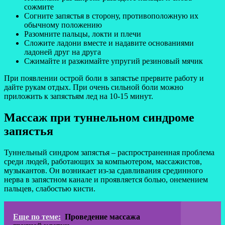
сожмите
Согните запястья в сторону, противоположную их
обычному положению
Разомните пальцы, локти и плечи
Сложите ладони вместе и надавите основаниями
ладоней друг на друга
Сжимайте и разжимайте упругий резиновый мячик
При появлении острой боли в запястье прервите работу и
дайте рукам отдых. При очень сильной боли можно
приложить к запястьям лед на 10-15 минут.
Массаж при туннельном синдроме
запястья
Туннельный синдром запястья – распространенная проблема
среди людей, работающих за компьютером, массажистов,
музыкантов. Он возникает из-за сдавливания срединного
нерва в запястном канале и проявляется болью, онемением
пальцев, слабостью кисти.
Еще по теме:
Проведение массажа