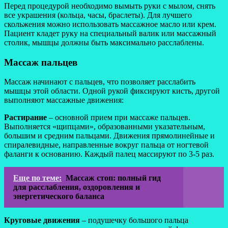
Перед процедурой необходимо вымыть руки с мылом, снять
все украшения (кольца, часы, браслеты). Для лучшего
скольжения можно использовать массажное масло или крем.
Пациент кладет руку на специальный валик или массажный
столик, мышцы должны быть максимально расслаблены.
Массаж пальцев
Массаж начинают с пальцев, что позволяет расслабить
мышцы этой области. Одной рукой фиксируют кисть, другой
выполняют массажные движения:
Растирание
– основной прием при массаже пальцев.
Выполняется «щипцами», образованными указательным,
большим и средним пальцами. Движения прямолинейные и
спиралевидные, направленные вокруг пальца от ногтевой
фаланги к основанию. Каждый палец массируют по 3-5 раз.
Еще по теме:
Массаж стоп: полный гид
для расслабления, оздоровления и
энергетического баланса
Круговые движения
– подушечку большого пальца