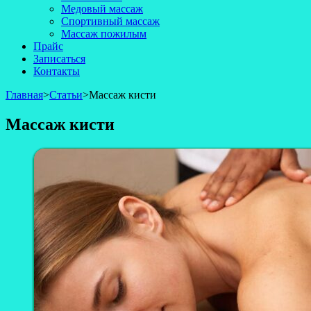
Медовый массаж
Спортивный массаж
Массаж пожилым
Прайс
Записаться
Контакты
Главная
>
Статьи
>
Массаж кисти
Массаж кисти