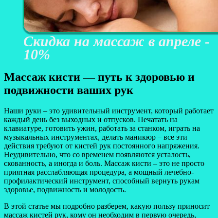
Скидка на массаж в апреле -
10%
Массаж кисти — путь к здоровью и
подвижности ваших рук
Наши руки – это удивительный инструмент, который работает
каждый день без выходных и отпусков. Печатать на
клавиатуре, готовить ужин, работать за станком, играть на
музыкальных инструментах, делать маникюр – все эти
действия требуют от кистей рук постоянного напряжения.
Неудивительно, что со временем появляются усталость,
скованность, а иногда и боль. Массаж кисти – это не просто
приятная расслабляющая процедура, а мощный лечебно-
профилактический инструмент, способный вернуть рукам
здоровье, подвижность и молодость.
В этой статье мы подробно разберем, какую пользу приносит
массаж кистей рук, кому он необходим в первую очередь,