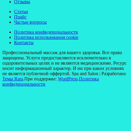
Отзывы
Статьи
Прайс
Частые вопросы
Политика конфиденциальности
Политика использования cookie
Контакты
Профессиональный массаж для вашего здоровья. Все права
защищены. Услуги предоставляются исключительно в
оздоровительных целях и не являются медицинскими. Ресурс
носит информационный характер. И ни при каких условиях
не является публичной оффертой.
Spa and Salon | Разработано
Темы Rara
.При поддержке:
WordPress
.
Политика
конфиденциальности