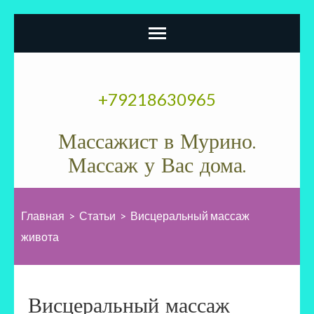
Перейти
к
+79218630965
содержимому
(нажмите
Массажист в Мурино.
Enter)
Массаж у Вас дома.
Главная
>
Статьи
>
Висцеральный массаж
живота
Висцеральный массаж