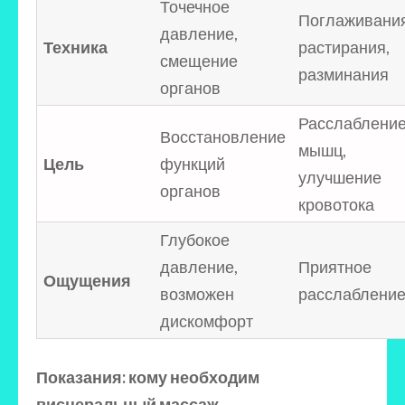
Точечное
Поглаживания
давление,
Техника
растирания,
смещение
разминания
органов
Расслаблени
Восстановление
мышц,
Цель
функций
улучшение
органов
кровотока
Глубокое
давление,
Приятное
Ощущения
возможен
расслаблени
дискомфорт
Показания
: кому необходим
висцеральный массаж