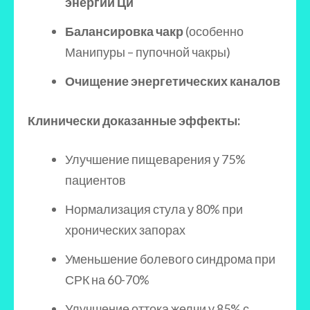
энергии Ци
Балансировка чакр
(особенно
Манипуры – пупочной чакры)
Очищение энергетических каналов
Клинически доказанные эффекты:
Улучшение пищеварения у 75%
пациентов
Нормализация стула у 80% при
хронических запорах
Уменьшение болевого синдрома при
СРК на 60-70%
Улучшение оттока желчи у 85% с