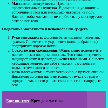
Массажная поверхность:
Идеально –
профессиональная кушетка. В домашних условиях –
устойчивый стол или несколько матрасов на полу.
Важно, чтобы массажист не горбился, а у массируемого
лежало все тело.
Подготовка массажиста и использование средств
Руки массажиста:
Должны быть чистыми, теплыми,
сухими. Снимите все украшения (кольца, браслеты),
подстригите коротко ногти.
Средство для скольжения:
Обязательно используйте
массажное масло, крем или гель. Это снижает трение,
защищает кожу и делает движения плавными. Нанесите
небольшое количество себе в ладони, разогрейте и
только затем наносите на тело.
Поза массажиста:
Стойте устойчиво, с прямой спиной.
Движения должны идти не только от рук, а от всего
корпуса – так вы сохраните свои силы и не навредите
себе.
Еще по теме:
Крем для массажа