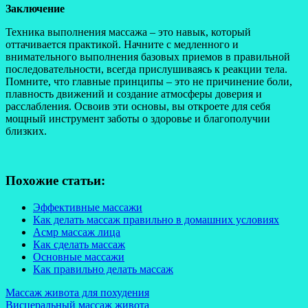
Заключение
Техника выполнения массажа – это навык, который
оттачивается практикой. Начните с медленного и
внимательного выполнения базовых приемов в правильной
последовательности, всегда прислушиваясь к реакции тела.
Помните, что главные принципы – это не причинение боли,
плавность движений и создание атмосферы доверия и
расслабления. Освоив эти основы, вы откроете для себя
мощный инструмент заботы о здоровье и благополучии
близких.
Похожие статьи:
Эффективные массажи
Как делать массаж правильно в домашних условиях
Асмр массаж лица
Как сделать массаж
Основные массажи
Как правильно делать массаж
Навигация
Массаж живота для похудения
Висцеральный массаж живота