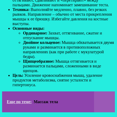
оттягивают, сдавливают и «перетирают» между
пальцами. Движение напоминает замешивание теста.
Техника:
Выполняйте медленно, плавно, без резких
рывков. Направление – обычно от места прикрепления
мышцы к ее брюшку. Избегайте давления на костные
выступы.
Основные виды:
Ординарное:
Захват, оттягивание, сжатие и
отпускание мышцы.
Двойное кольцевое:
Мышца обхватывается двумя
руками и разминается в противоположных
направлениях (как при работе с мукулатурой
бедра).
Щипцеобразное:
Мышца оттягивается и
разминается пальцами, сложенными в виде
щипцов.
Цель:
Усиление кровоснабжения мышц, удаление
продуктов метаболизма, снятие усталости и
гипертонуса.
Еще по теме:
Массаж тела