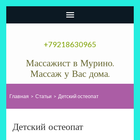
Перейти
к
+79218630965
содержимому
(нажмите
Массажист в Мурино.
Enter)
Массаж у Вас дома.
Главная
>
Статьи
>
Детский остеопат
Детский остеопат