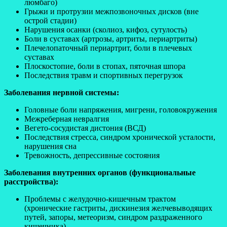
люмбаго)
Грыжи и протрузии межпозвоночных дисков (вне
острой стадии)
Нарушения осанки (сколиоз, кифоз, сутулость)
Боли в суставах (артрозы, артриты, периартриты)
Плечелопаточный периартрит, боли в плечевых
суставах
Плоскостопие, боли в стопах, пяточная шпора
Последствия травм и спортивных перегрузок
Заболевания нервной системы:
Головные боли напряжения, мигрени, головокружения
Межреберная невралгия
Вегето-сосудистая дистония (ВСД)
Последствия стресса, синдром хронической усталости,
нарушения сна
Тревожность, депрессивные состояния
Заболевания внутренних органов (функциональные
расстройства):
Проблемы с желудочно-кишечным трактом
(хронические гастриты, дискинезия желчевыводящих
путей, запоры, метеоризм, синдром раздраженного
кишечника)