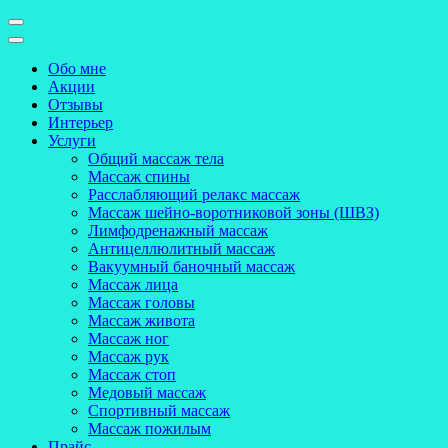
Обо мне
Акции
Отзывы
Интерьер
Услуги
Общий массаж тела
Массаж спины
Расслабляющий релакс массаж
Массаж шейно-воротниковой зоны (ШВЗ)
Лимфодренажный массаж
Антицеллюлитный массаж
Вакуумный баночный массаж
Массаж лица
Массаж головы
Массаж живота
Массаж ног
Массаж рук
Массаж стоп
Медовый массаж
Спортивный массаж
Массаж пожилым
Прайс