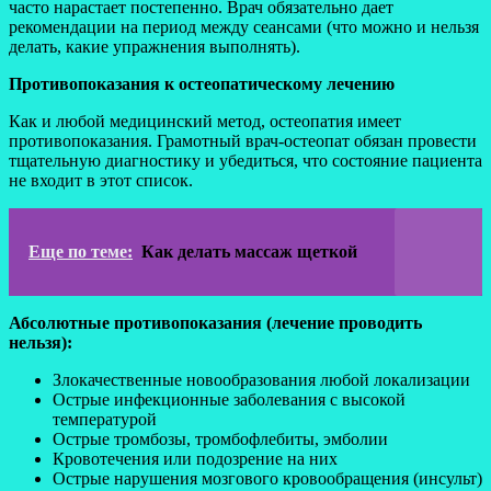
часто нарастает постепенно. Врач обязательно дает
рекомендации на период между сеансами (что можно и нельзя
делать, какие упражнения выполнять).
Противопоказания к остеопатическому лечению
Как и любой медицинский метод, остеопатия имеет
противопоказания. Грамотный врач-остеопат обязан провести
тщательную диагностику и убедиться, что состояние пациента
не входит в этот список.
Еще по теме:
Как делать массаж щеткой
Абсолютные противопоказания (лечение проводить
нельзя):
Злокачественные новообразования любой локализации
Острые инфекционные заболевания с высокой
температурой
Острые тромбозы, тромбофлебиты, эмболии
Кровотечения или подозрение на них
Острые нарушения мозгового кровообращения (инсульт)