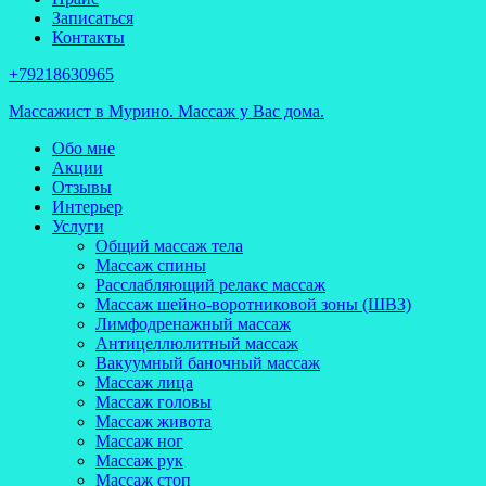
Записаться
Контакты
Перейти
+79218630965
к
Массажист в Мурино. Массаж у Вас дома.
содержимому
(нажмите
Обо мне
Enter)
Акции
Отзывы
Интерьер
Услуги
Общий массаж тела
Массаж спины
Расслабляющий релакс массаж
Массаж шейно-воротниковой зоны (ШВЗ)
Лимфодренажный массаж
Антицеллюлитный массаж
Вакуумный баночный массаж
Массаж лица
Массаж головы
Массаж живота
Массаж ног
Массаж рук
Массаж стоп