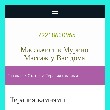
Перейти
к
+79218630965
содержимому
(нажмите
Массажист в Мурино.
Enter)
Массаж у Вас дома.
Главная
>
Статьи
>
Терапия камнями
Терапия камнями