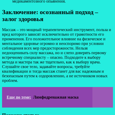
медикаментозного опьянения.
Заключение: осознанный подход –
залог здоровья
Массаж – это мощный терапевтический инструмент, польза и
вред которого зависят исключительно от грамотности его
применения. Его положительное влияние на физическое и
ментальное здоровье огромно и неоспоримо при условии
соблюдения всех мер предосторожности. Нельзя
недооценивать силу массажа, но и слепо доверять первому
встречному специалисту – опасно. Подходите к выбору
метода и мастера так же тщательно, как к выбору врача.
Слушайте свое тело, задавайте вопросы, требуйте
квалификации и тогда массаж станет для вас надежным и
безопасным путем к оздоровлению, а не источником новых
проблем.
Еще по теме:
Лимфодренажная маска