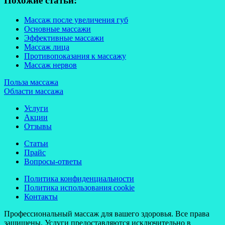
Похожие статьи:
Массаж после увеличения губ
Основные массажи
Эффективные массажи
Массаж лица
Противопоказания к массажу
Массаж нервов
Навигация
Польза массажа
Области массажа
по
Услуги
записям
Акции
Отзывы
Статьи
Прайс
Вопросы-ответы
Политика конфиденциальности
Политика использования cookie
Контакты
Профессиональный массаж для вашего здоровья. Все права
защищены. Услуги предоставляются исключительно в