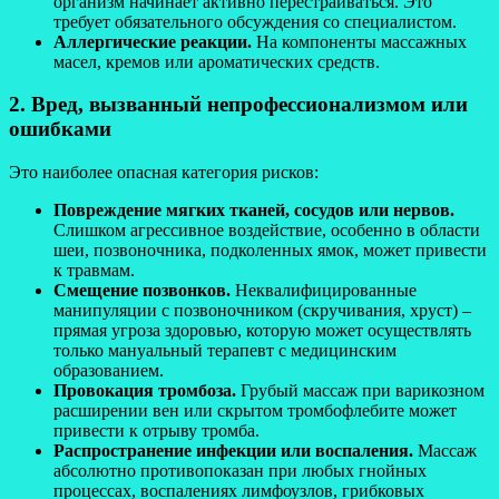
организм начинает активно перестраиваться. Это
требует обязательного обсуждения со специалистом.
Аллергические реакции.
На компоненты массажных
масел, кремов или ароматических средств.
2. Вред, вызванный непрофессионализмом или
ошибками
Это наиболее опасная категория рисков:
Повреждение мягких тканей, сосудов или нервов.
Слишком агрессивное воздействие, особенно в области
шеи, позвоночника, подколенных ямок, может привести
к травмам.
Смещение позвонков.
Неквалифицированные
манипуляции с позвоночником (скручивания, хруст) –
прямая угроза здоровью, которую может осуществлять
только мануальный терапевт с медицинским
образованием.
Провокация тромбоза.
Грубый массаж при варикозном
расширении вен или скрытом тромбофлебите может
привести к отрыву тромба.
Распространение инфекции или воспаления.
Массаж
абсолютно противопоказан при любых гнойных
процессах, воспалениях лимфоузлов, грибковых