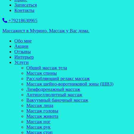
Записаться
Контакты
Перейти
+79218630965
к
Массажист в Мурино. Массаж у Вас дома.
содержимому
(нажмите
Обо мне
Enter)
Акции
Отзывы
Интерьер
Услуги
Общий массаж тела
Массаж спины
Расслабляющий релакс массаж
Массаж шейно-воротниковой зоны (ШВЗ)
Лимфодренажный массаж
Антицеллюлитный массаж
Вакуумный баночный массаж
Массаж лица
Массаж головы
Массаж живота
Массаж ног
Массаж рук
Массаж стоп