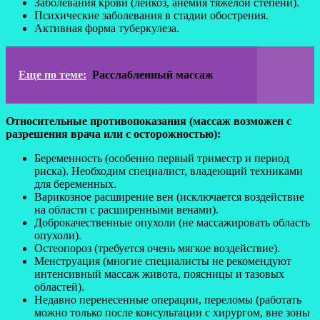
Заболевания крови (лейкоз, анемия тяжелой степени).
Психические заболевания в стадии обострения.
Активная форма туберкулеза.
Еще по теме:
Расслабленный массаж
Относительные противопоказания (массаж возможен с
разрешения врача или с осторожностью):
Беременность (особенно первый триместр и период
риска). Необходим специалист, владеющий техниками
для беременных.
Варикозное расширение вен (исключается воздействие
на области с расширенными венами).
Доброкачественные опухоли (не массажировать область
опухоли).
Остеопороз (требуется очень мягкое воздействие).
Менструация (многие специалисты не рекомендуют
интенсивный массаж живота, поясницы и тазовых
областей).
Недавно перенесенные операции, переломы (работать
можно только после консультации с хирургом, вне зоны