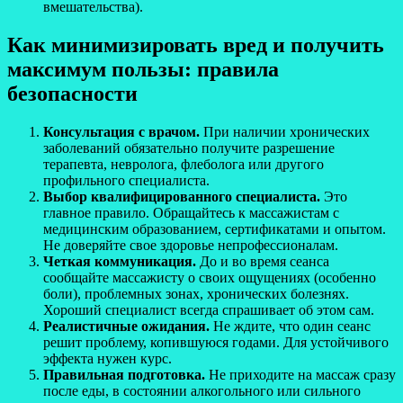
вмешательства).
Как минимизировать вред и получить
максимум пользы: правила
безопасности
Консультация с врачом.
При наличии хронических
заболеваний обязательно получите разрешение
терапевта, невролога, флеболога или другого
профильного специалиста.
Выбор квалифицированного специалиста.
Это
главное правило. Обращайтесь к массажистам с
медицинским образованием, сертификатами и опытом.
Не доверяйте свое здоровье непрофессионалам.
Четкая коммуникация.
До и во время сеанса
сообщайте массажисту о своих ощущениях (особенно
боли), проблемных зонах, хронических болезнях.
Хороший специалист всегда спрашивает об этом сам.
Реалистичные ожидания.
Не ждите, что один сеанс
решит проблему, копившуюся годами. Для устойчивого
эффекта нужен курс.
Правильная подготовка.
Не приходите на массаж сразу
после еды, в состоянии алкогольного или сильного