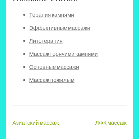
Терапия камнями
Эффективные массажи
Литотерапия
Массаж горячими камнями
Основные массажи
Массаж пожилым
Навигация
Азиатский массаж
ЛФК массаж
по