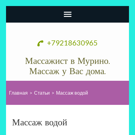
Перейти
к
+79218630965
содержимому
(нажмите
Массажист в Мурино.
Enter)
Массаж у Вас дома.
Главная
>
Статьи
>
Массаж водой
Массаж водой