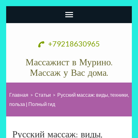
Перейти
к
+79218630965
содержимому
(нажмите
Массажист в Мурино.
Enter)
Массаж у Вас дома.
Главная
>
Статьи
>
Русский массаж: виды, техники,
польза | Полный гид
Русский массаж: виды,