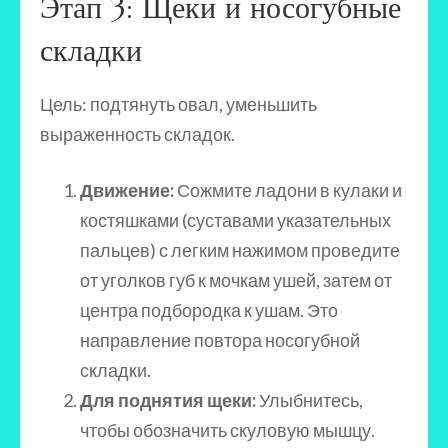
Этап 3: Щеки и носогубные
складки
Цель: подтянуть овал, уменьшить
выраженность складок.
Движение:
Сожмите ладони в кулаки и
костяшками (суставами указательных
пальцев) с легким нажимом проведите
от уголков губ к мочкам ушей, затем от
центра подбородка к ушам. Это
направление повтора носогубной
складки.
Для поднятия щеки:
Улыбнитесь,
чтобы обозначить скуловую мышцу.