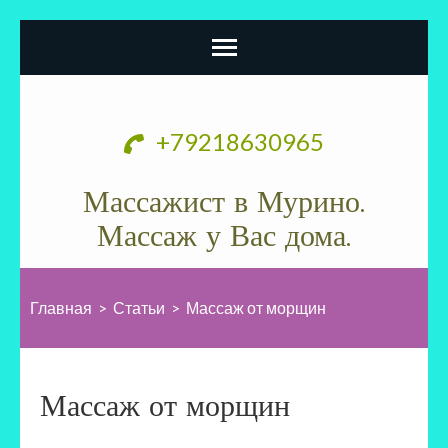
Перейти
к
+79218630965
содержимому
(нажмите
Массажист в Мурино.
Enter)
Массаж у Вас дома.
Главная
>
Статьи
>
Массаж от морщин
Массаж от морщин