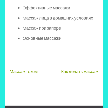
Эффективные массажи
Массаж лица в домашних условиях
Массаж при запоре
Основные массажи
Навигация
Массаж током
Как делать массаж
по
записям