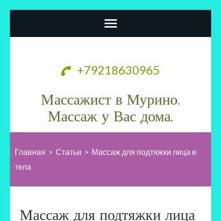
Перейти
к
+79218630965
содержимому
(нажмите
Массажист в Мурино.
Enter)
Массаж у Вас дома.
Главная
>
Статьи
>
Массаж для подтяжки лица и
тела
Массаж для подтяжки лица