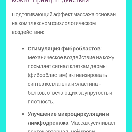
Подтягивающий эффект массажа основан
на комплексном физиологическом
воздействии:
Стимуляция фибробластов:
Механическое воздействие на кожу
посылает сигнал клеткам дермы
(фибробластам) активизировать
синтез коллагена и эластина –
белков, отвечающих за упругость и
плотность.
Улучшение микроциркуляции и
лимфодренажа:
Массаж усиливает
приток артериальной крови,