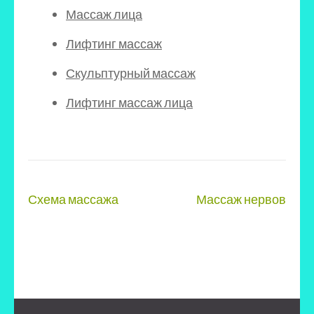
Массаж лица
Лифтинг массаж
Скульптурный массаж
Лифтинг массаж лица
Навигация
Схема массажа
Массаж нервов
по
записям