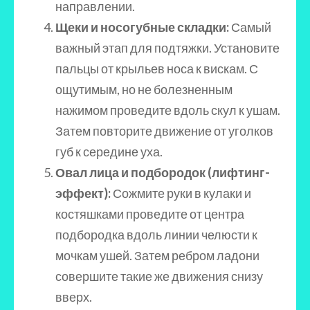
направлении.
Щеки и носогубные складки:
Самый
важный этап для подтяжки. Установите
пальцы от крыльев носа к вискам. С
ощутимым, но не болезненным
нажимом проведите вдоль скул к ушам.
Затем повторите движение от уголков
губ к середине уха.
Овал лица и подбородок (лифтинг-
эффект):
Сожмите руки в кулаки и
костяшками проведите от центра
подбородка вдоль линии челюсти к
мочкам ушей. Затем ребром ладони
совершите такие же движения снизу
вверх.