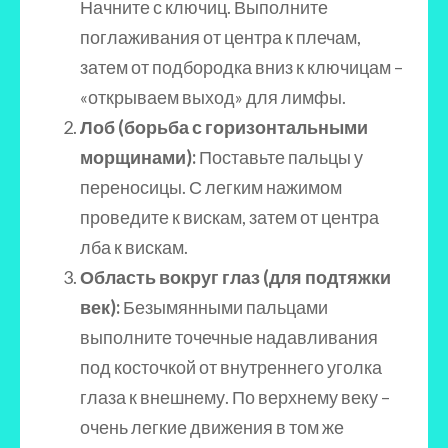
Начните с ключиц. Выполните
поглаживания от центра к плечам,
затем от подбородка вниз к ключицам –
«открываем выход» для лимфы.
Лоб (борьба с горизонтальными
морщинами):
Поставьте пальцы у
переносицы. С легким нажимом
проведите к вискам, затем от центра
лба к вискам.
Область вокруг глаз (для подтяжки
век):
Безымянными пальцами
выполните точечные надавливания
под косточкой от внутреннего уголка
глаза к внешнему. По верхнему веку –
очень легкие движения в том же