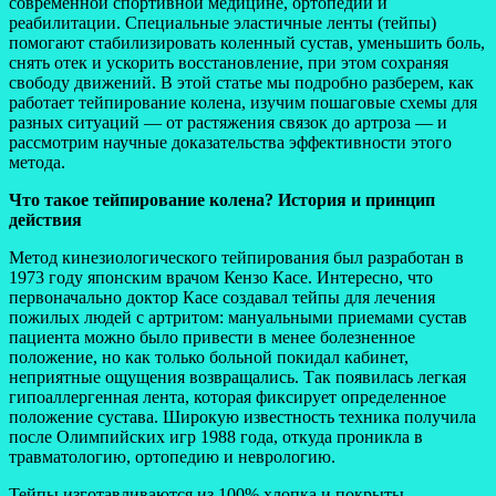
современной спортивной медицине, ортопедии и
реабилитации. Специальные эластичные ленты (тейпы)
помогают стабилизировать коленный сустав, уменьшить боль,
снять отек и ускорить восстановление, при этом сохраняя
свободу движений. В этой статье мы подробно разберем, как
работает тейпирование колена, изучим пошаговые схемы для
разных ситуаций — от растяжения связок до артроза — и
рассмотрим научные доказательства эффективности этого
метода.
Что такое тейпирование колена? История и принцип
действия
Метод кинезиологического тейпирования был разработан в
1973 году японским врачом Кензо Касе. Интересно, что
первоначально доктор Касе создавал тейпы для лечения
пожилых людей с артритом: мануальными приемами сустав
пациента можно было привести в менее болезненное
положение, но как только больной покидал кабинет,
неприятные ощущения возвращались. Так появилась легкая
гипоаллергенная лента, которая фиксирует определенное
положение сустава. Широкую известность техника получила
после Олимпийских игр 1988 года, откуда проникла в
травматологию, ортопедию и неврологию.
Тейпы изготавливаются из 100% хлопка и покрыты