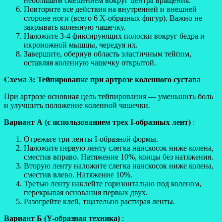
небольшим смещением вокруг центра вращения.
Повторите все действия на внутренней и внешней
стороне ноги (всего 6 Х-образных фигур). Важно не
закрывать коленную чашечку.
Наложите 3-4 фиксирующих полоски вокруг бедра и
икроножной мышцы, чередуя их.
Завершите, обернув область эластичным тейпом,
оставляя коленную чашечку открытой.
Схема 3: Тейпирование при артрозе коленного сустава
При артрозе основная цель тейпирования — уменьшить боль
и улучшить положение коленной чашечки.
Вариант А (с использованием трех I-образных лент)
:
Отрежьте три ленты I-образной формы.
Наложите первую ленту слегка наискосок ниже колена,
сместив вправо. Натяжение 10%, концы без натяжения.
Вторую ленту наложите слегка наискосок ниже колена,
сместив влево. Натяжение 10%.
Третью ленту наклейте горизонтально под коленом,
перекрывая основания первых двух.
Разогрейте клей, тщательно растирая ленты.
Вариант Б (Y-образная техника)
: