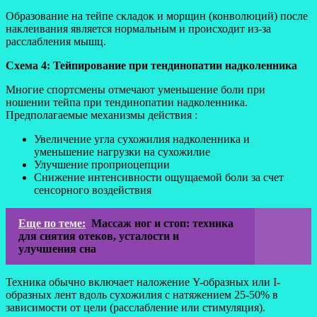
Образование на тейпе складок и морщин (конволюций) после
наклеивания является нормальным и происходит из-за
расслабления мышц.
Схема 4: Тейпирование при тендинопатии надколенника
Многие спортсмены отмечают уменьшение боли при
ношении тейпа при тендинопатии надколенника.
Предполагаемые механизмы действия :
Увеличение угла сухожилия надколенника и
уменьшение нагрузки на сухожилие
Улучшение проприоцепции
Снижение интенсивности ощущаемой боли за счет
сенсорного воздействия
Еще по теме:
Массаж ног и стоп: техника
для снятия отеков, усталости и
улучшения сна
Техника обычно включает наложение Y-образных или I-
образных лент вдоль сухожилия с натяжением 25-50% в
зависимости от цели (расслабление или стимуляция).