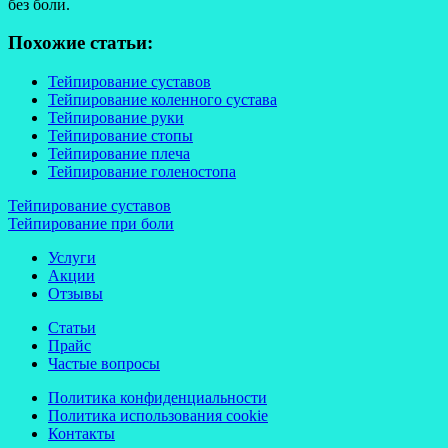
без боли.
Похожие статьи:
Тейпирование суставов
Тейпирование коленного сустава
Тейпирование руки
Тейпирование стопы
Тейпирование плеча
Тейпирование голеностопа
Навигация
Тейпирование суставов
Тейпирование при боли
по
Услуги
записям
Акции
Отзывы
Статьи
Прайс
Частые вопросы
Политика конфиденциальности
Политика использования cookie
Контакты