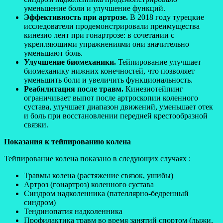
уменьшение боли и улучшение функций.
Эффективность при артрозе.
В 2018 году турецкие
исследователи продемонстрировали преимущества
кинезио лент при гонартрозе: в сочетании с
укрепляющими упражнениями они значительно
уменьшают боль.
Улучшение биомеханики.
Тейпирование улучшает
биомеханику нижних конечностей, что позволяет
уменьшить боли и увеличить функциональность.
Реабилитация после травм.
Кинезиотейпинг
ограничивает выпот после артроскопии коленного
сустава, улучшает диапазон движений, уменьшает отек
и боль при восстановлении передней крестообразной
связки.
Показания к тейпированию колена
Тейпирование колена показано в следующих случаях :
Травмы колена (растяжение связок, ушибы)
Артроз (гонартроз) коленного сустава
Синдром надколенника (пателлярно-бедренный
синдром)
Тендинопатия надколенника
Профилактика травм во время занятий спортом (лыжи,