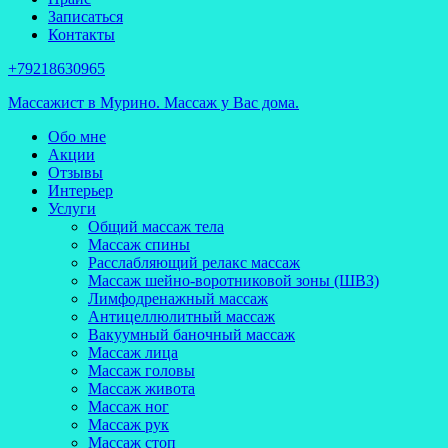
Записаться
Контакты
Перейти
+79218630965
к
Массажист в Мурино. Массаж у Вас дома.
содержимому
(нажмите
Обо мне
Enter)
Акции
Отзывы
Интерьер
Услуги
Общий массаж тела
Массаж спины
Расслабляющий релакс массаж
Массаж шейно-воротниковой зоны (ШВЗ)
Лимфодренажный массаж
Антицеллюлитный массаж
Вакуумный баночный массаж
Массаж лица
Массаж головы
Массаж живота
Массаж ног
Массаж рук
Массаж стоп