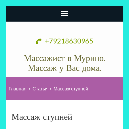
Перейти
к
+79218630965
содержимому
(нажмите
Массажист в Мурино.
Enter)
Массаж у Вас дома.
Главная
>
Статьи
>
Массаж ступней
Массаж ступней